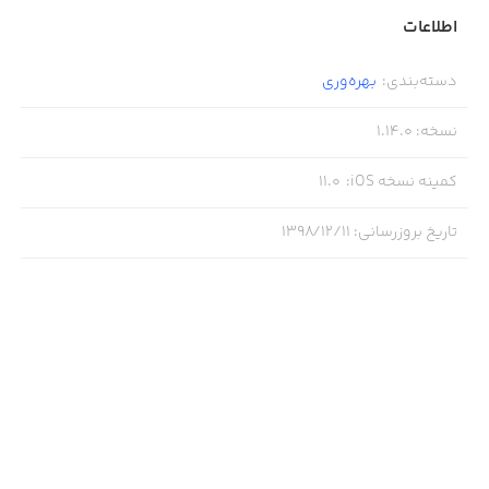
اطلاعات
آیا در حال برنامه‌ریزی سفر هستید؟ با Further می‌توانید
کارهای موردنیاز سفر را در یک مکان گردآوری کنید.
دسته‌بندی
:
بهره‌وری
· یادداشت‌ها
نسخه
:
1.14.0
اطلاعات جانبی همچون «خرید شیر از سوپرمارکت» را ثبت کرده
کمینه نسخه iOS
:
11.0
و دیگر نگران فراموش کردن آن‌ها نباشید.
· ضرب الاجل
تاریخ بروزرسانی
:
۱۳۹۸/۱۲/۱۱
در صورتی که وظایف خود را تا زمان معین‌شده انجام ندهید،
Further شما را از این موضوع آگاه خواهد کرد.
· و بیشتر...
همین حالابرنامه Further را دانلود کرده و به زندگی خود نظم
دهید.