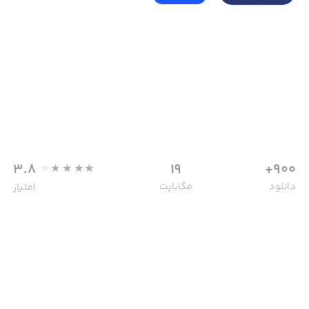
3.8
19
900+
دانلود
مگابایت
امتیاز