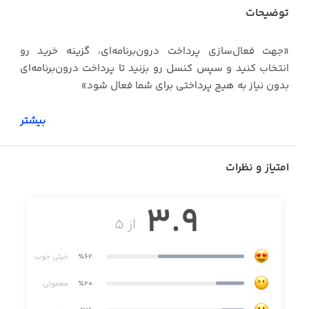
توضیحات
«جهت فعال‌سازی پرداخت درون‌برنامه‌ای، گزینه خرید رو
انتخاب کنید و سپس کنسل رو بزنید تا پرداخت درون‌برنامه‌ای
بدون نیاز به هیچ پرداختی برای شما فعال شود»
بیشتر
Stickman Hook بازی‌ای بسیار هیجان‌انگیز است. بپرید و از
موانع مقابل خود دوری‌کنید. مثل یک عنکبوت بپرید و از
امتیاز و نظرات
تارهای مقابل خود آویزان شوید تا بتوانید بازی را به پایان
برسانید.
3.9
روش بازی بسیار آسان است، فقط:
از ۵
-به روی نمایشگر موبایل خود ضربه بزنید، تا بپرید.
٪62
خیلی خوب
-دوباره به روی نمایشگر بزنید تا طناب را رها کند و بتوانید به
٪20
معمولی
جلو حرکت کنید.