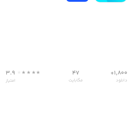
3.9
47
1,800+
دانلود
مگابایت
امتیاز