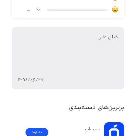
اپلیکیشنی ساده اما قدرتمند برای ویرایش عکس دارید،
٪0
بد
VisualX Photo Editor & Effects را دانلود کنید.
قابلیت‌های VisualX Photo Editor & Effects:
خیلی عالی
• افکت‌های خیره‌کننده
• متن‌های زیبا
• اموجی
• اشتراک‌گذاری ساده در شبکه‌های اجتماعی
۱۳۹۸/۰۶/۲۷
قیمت در اپ استور: ۱.۹۹ دلار
برترین‌های دسته‌بندی
سیب‌اپ
دانلود