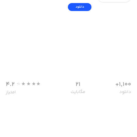
دانلود
4.2
21
1,100+
دانلود
مگابایت
امتیاز