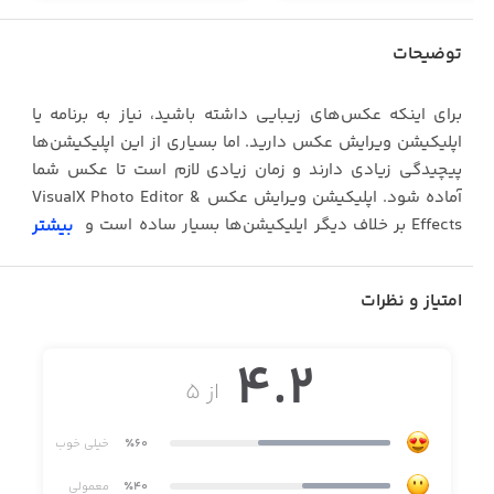
توضیحات
برای اینکه عکس‌های زیبایی داشته باشید، نیاز به برنامه یا
اپلیکیشن ویرایش عکس دارید. اما بسیاری از این اپلیکیشن‌ها
پیچیدگی زیادی دارند و زمان زیادی لازم است تا عکس شما
آماده شود. اپلیکیشن ویرایش عکس VisualX Photo Editor &
Effects بر خلاف دیگر اپلیکیشن‌ها بسیار ساده است و به شما
بیشتر
کمک می‌کند تا در کمترین زمان ممکن، عکس‌های حرفه‌ای
آماده کنید.
امتیاز و نظرات
مهم‌ترین برتری VisualX Photo Editor & Effects نسبت به
اپلیکیشن‌های دیگر وجود فیلترها و افکت‌های متعدد است.
4.2
شما با استفاده از اپلیکیشن VisualX Photo Editor & Effects
از ۵
می‌توانید نور عکس را تنظیم کنید، استیکر به عکس خود
اضافه کنید،‌ بر روی عکس متن بنویسید، عکس‌ها را ببرید یا تار
٪60
خیلی خوب
کنید و ... . اما همه این کارها به راحتی انجام می‌شوند و نیاز به
٪40
معمولی
جستجو در منوها یا دکمه‌های متعدد نیست. اگر نیاز به