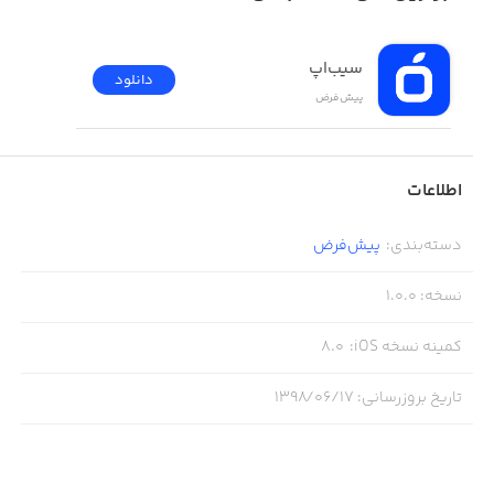
2- گرافیک HD با کیفیت بالا
3- افکت‌های صوتی با کیفیت
سیب‌اپ
دانلود
4- مراحل متنوع و جالب
پیش‌فرض
اطلاعات
دسته‌بندی
:
پیش‌فرض
نسخه
:
1.0.0
کمینه نسخه iOS
:
8.0
تاریخ بروزرسانی
:
۱۳۹۸/۰۶/۱۷