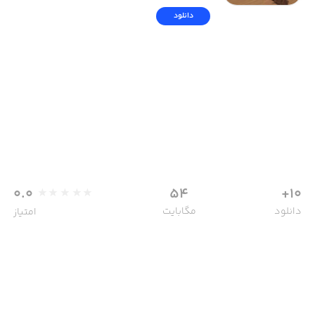
دانلود
0.0
54
10+
دانلود
مگابایت
امتیاز