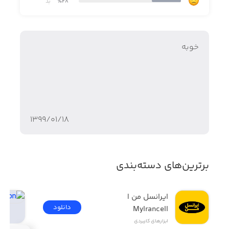
٪28
بد
• امکان ایجاد هدف
• امکان تنظیم آلارم هشداردهنده
خوبه
۱۳۹۹/۰۱/۱۸
برترین‌های دسته‌بندی
ایرانسل من | 
دانلود
MyIrancell
ابزار‌های کاربردی