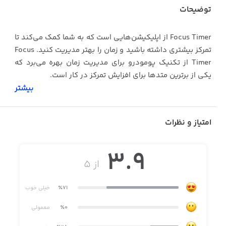
توضیحات
Focus Timer از اپلیکیشن‌هایی است که به شما کمک می‌کند تا
تمرکز بیشتری داشته باشید و زمان را بهتر مدیریت کنید. Focus
Timer از تکنیک پومودرو برای مدیریت زمان بهره می‌برد که
یکی از برترین متدها برای افزایش تمرکز در کار است.
بیشتر
شما با استفاده از Focus Timer قادر خواهید بود تا بازه فعالیت
برای خود تعریف کنید و بر اساس آن به مطالعه یا هر فعالیت
دیگری بپردازید. مزیت Focus Timer این است که می‌توانید کل
امتیاز و نظرات
فعالیت خود را در طول روز بررسی کنید. همچنین می‌توانید
اهدافی برای خود تعیین کنید و روند رسیدن به این اهداف را
3.9
بررسی کنید. قابلیت دیگر Focus Timer این است که به کاربران
از ۵
اجازه می‌دهد تا برای فعالیت‌های خود زنگ هشدار تنظیم کنند.
٪71
خیلی خوب
قابلیت‌های Focus Timer:
٪0
معمولی
• استفاده از تکنیک پومودرو