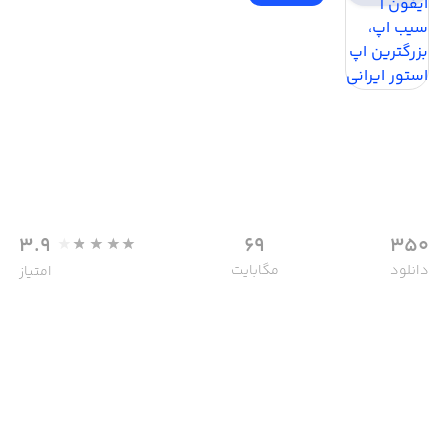
3.9
69
350
دانلود
مگابایت
امتیاز