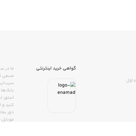
گواهی خرید اینترنتی
ما در سی
منبعی کا
داول
سیب‌اپ م
بانک‌ها 
استور ای
دور بمان
موبایل ب
(روبیکا، 
تپسی، آ