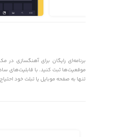
برنامه‌ای رایگان برای آهنگسازی در مکا
تنها به صفحه موبایل یا تبلت خود احتیاج دارید. با اتصال NOISE به دستگاه‌های ROLI BLOCKS، از
· رویکردی جدید به آهنگسازی
برنامه NOISE می‌تواند صفحه
دادن آن و برداشتن انگشت خود، صداهای 