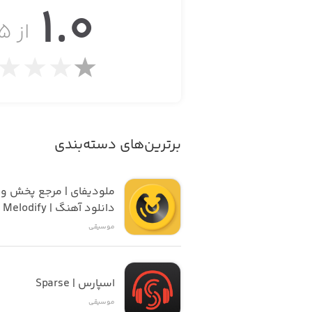
1.0
· بستری قدرتمند برای طراحی آهنگ
از ۵
با NOISE می‌توانید علاوه بر اج
سازهای زهی تا بیس‌های جذاب برای مو
· ۵۰۰ صدای مختلف
مجموعه صداهای E
برترین‌های دسته‌بندی
سینتی‌سایزر (Synth)، فلوت‌های جادویی، گیتارهای پرهیجان، سازهای ارکستری و سازهای زهی و برنجی اشاره کرد.
ملودیف
دانلود آهنگ | Melodify
موسیقی
NOISE بهiOS 9 یا جدیدتر احتیاج خواهید داشت.
اسپارس | Sparse
موسیقی