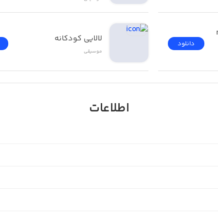
موسیقی ما  ( musicema 
لالایی کودکانه
دانلود
موسیقی
اطلاعات