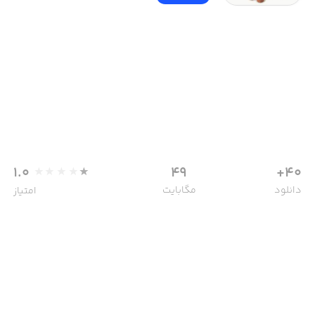
1.0
49
40+
دانلود
مگابایت
امتیاز