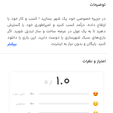
توضیحات
در جزیره خصوصی خود یک شهر بسازید ! کسب و کار خود را
ارتقاع داده، درآمد کسب کنید و امپراطوری خود را گسترش
دهید تا به یک غول در عرصه ساخت و ساز تبدیل شوید. اگر
بازی‌های سبک شهرسازی را دوست دارید، این بازی را دانلود
کنید. رایگان و بدون نیاز به اینترنت.
بیشتر
گیم‌پلی این بازی به صورت کلیکی بوده و از این رو، نسبت به
بازی‌های دیگری که در این سبک وجود دارند متفاوت است.
امتیاز و نظرات
خانه و مغازه بخرید، قلمرو خود را گسترش دهید، ماشین بخرید
و شهروندان را به شهر خود جذب کنید – سرنوشت شهر شما
1.0
در دستان خودتان است، آقای شهردار.
از ۵
رویاهای خود را بسازید
٪0
خیلی خوب
با مدیریت شرکت شهرسازی خود و درآمدی که از آن دارید، به
٪0
معمولی
یک شهرساز تبدیل شوید! کسب و کار خود را گسترش دهید،
امپراطوری خود را بسازید، چالش‌ها را بپذیرید و با انتخاب