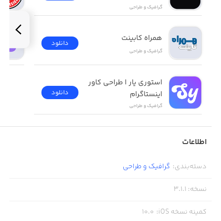
گرافیک و طراحی
· 200+ fonts: Type text with various fonts & unique designs.
· 100+ text animations to create more impressive stories
همراه کابینت
دانلود
گرافیک و طراحی
· Add your own fonts to highlight your brand
استوری یار | طراحی کاور 
دانلود
اینستاگرام
#Other Tools
گرافیک و طراحی
· Camera: Capture your daily life with a trendy effect
· Sticker: add stickers on photos to show your unique style
اطلاعات
· 30+ Music for animated templates
دسته‌بندی
:
گرافیک و طراحی
· Transition: add a transition to your story
نسخه
:
3.1.1
کمینه نسخه iOS
:
10.0