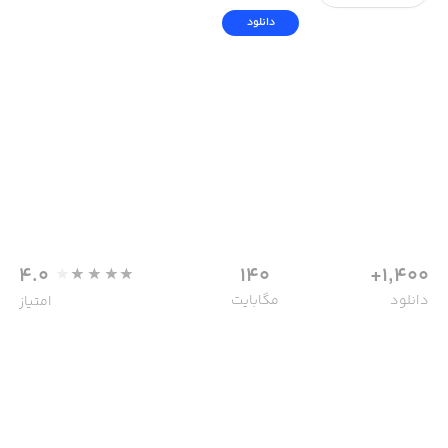
دانلود
4.0
140
1,400+
دانلود
مگابایت
امتیاز