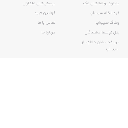
دانلود برنامه‌های مک
پرسش‌های متداول
other countries may vary and actual charges may be
converted to your local currency depending on the country
فروشگاه سیب‌اپ
قوانین خرید
of residence.
وبلاگ سیب‌اپ
تماس با ما
پنل توسعه‌دهندگان
درباره ما
دریافت نشان دانلود از
سیب‌اپ
Private Policy:
http://www.flockiaapps.com/privacypolicy.pdf
گواهی خرید اینترنتی
Terms of Use:
http://www.flockiaapps.com/termsofuse.pdf