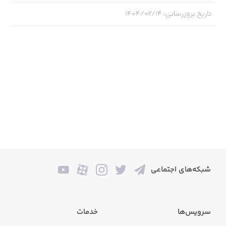
VIP Subscription info:
تاریخ بروزرسانی
:
۱۴۰۴/۰۲/۱۴
- Payment will be charged to your iTunes account at
confirmation of purchase.
- Subscriptions will automatically renew unless auto-
renew is turned off at least 24 hours before the end of the
current period.
- Account will be charged for renewal within 24 hours
prior to the end of the current period, and identify the cost
of the renewal.
- Your account will be in accordance with your plan,
within 24 hours prior to the end of the current period.
شبکه‌های اجتماعی
- You can manage or turn off auto-renew in your Apple ID
account settings any time after purchase.
سرویس‌ها
خدمات
- This price is for United States customers. Pricing in