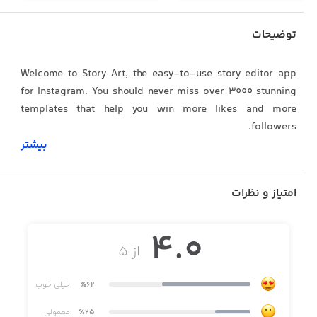
توضیحات
Welcome to Story Art, the easy-to-use story editor app
for Instagram. You should never miss over 3000 stunning
templates that help you win more likes and more
followers.
بیشتر
#Templates
امتیاز و نظرات
· 3000+ story templates from many different styles,
including Film, Ripped Paper, Digital Wave...
4.0
از ۵
· 500+ post templates with different ratio
· 300+ animated templates for you to create stunning
٪62
خیلی خوب
stories
٪25
معمولی