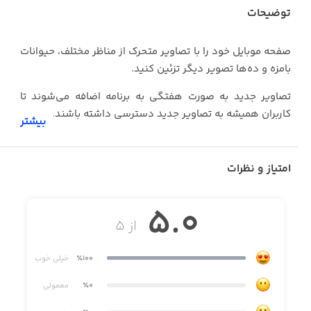
توضیحات
صفحه موبایل خود را با تصاویر متحرک از مناظر مختلف، حیوانات
بامزه و ده‌ها تصویر دیگر تزئین کنید.
تصاویر جدید به صورت هفتگی به برنامه اضافه می‌شوند تا
کاربران همیشه به تصاویر جدید دسترسی داشته باشند.
بیشتر
برای استفاده از تصاویر این برنامه کافیست:
امتیاز و نظرات
· تصویر متحرک موردنظر را انتخاب کرده و گزینه Save را لمس
کنید
5.0
· تصویر ذخیره‌شده را به عنوان تصویر پس‌زمینه صفحه اولیه
از ۵
(Lock Screen) انتخاب کنید
· شاهد جادوی تصاویر متحرک بر روی صفحه موبایل خود باشید
٪100
خیلی خوب
٪0
معمولی
تصویر متحرک و باکیفیت را بر روی صفحه موبایل خود قرار داده
و توجه اطرافیان را آن جلب کنید.