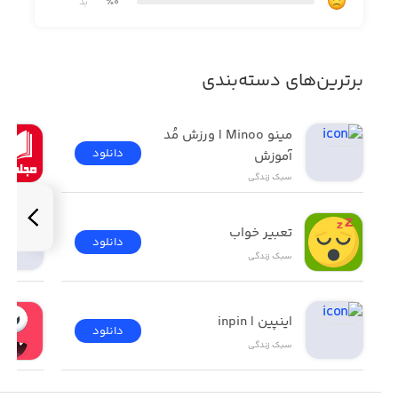
٪0
بد
توجه: امکان استفاده از تصاویر متحرک در حالت Low Power
برترین‌های دسته‌بندی
Mode وجود ندارد.
مینو Minoo | ورزش مُد 
دانلود
آموزش
سبک زندگی
تعبیر خواب
دانلود
سبک زندگی
اینپین | inpin
دانلود
سبک زندگی