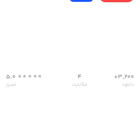
5.0
4
3,200+
دانلود
مگابایت
امتیاز