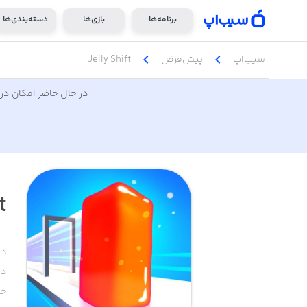
برنامه‌ها
بازی‌ها
دسته‌بندی‌ها
chevron_left
chevron_left
سیب‌اپ
پیش‌فرض
Jelly Shift
در حال حاضر امکان دری
t
دس
دا
حج