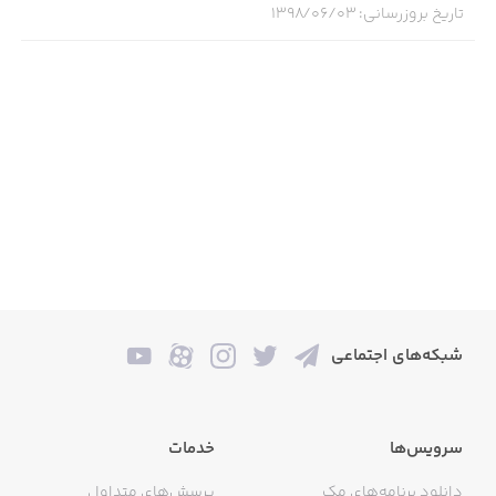
- LCD DISPLAY for relaxing numerical puzzle time
تاریخ بروزرسانی
:
۱۳۹۸/۰۶/۰۳
- COMFORTABLE BUTTONS designed for modern
gameplay
- DOT, THE ASSISTANT who will help you catch Clicky
- APPROVED for use in Calculator: The Game
شبکه‌های اجتماعی
* Batteries not included. Just kidding, plug your phone in
if you're running low on power ;)
سرویس‌ها
خدمات
دانلود برنامه‌های مک
پرسش‌های متداول