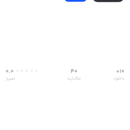
0.0
40
10+
دانلود
مگابایت
امتیاز