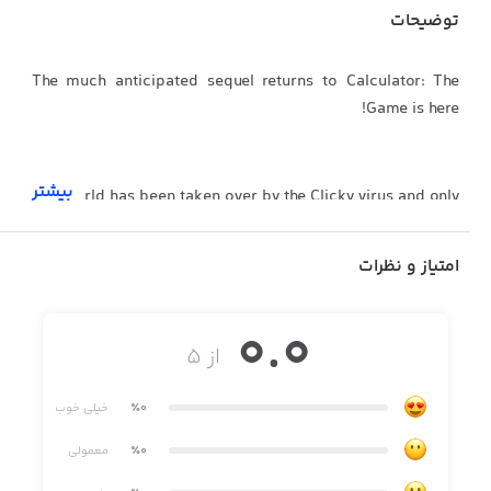
توضیحات
The much anticipated sequel returns to Calculator: The
Game is here!
بیشتر
The world has been taken over by the Clicky virus and only
one person can stop it ... that's you ... you're the one
person.
امتیاز و نظرات
0.0
The only person.
از ۵
٪0
خیلی خوب
Use you're trusty new state of the art SM-1K calculator and
٪0
معمولی
Dot, your quick witted assistant, to track down Clicky and
save the world!