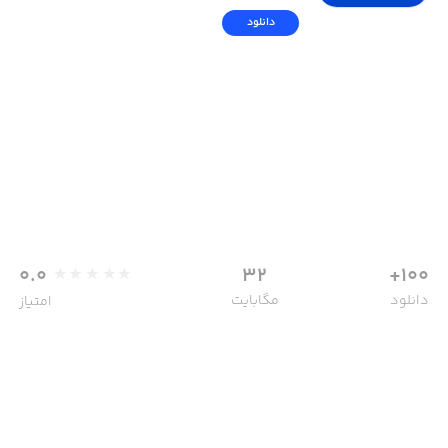
دانلود
0.0
32
100+
دانلود
مگابایت
امتیاز