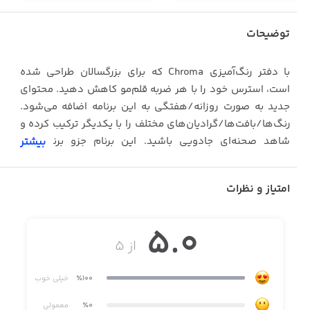
توضیحات
با دفتر رنگ‌آمیزی Chroma که برای بزرگسالان طراحی شده
است، استرس خود را با هر ضربه قلم‌مو کاهش دهید. محتوای
جدید به صورت روزانه/هفتگی به این برنامه اضافه می‌شود.
رنگ‌ها/بافت‌ها/گرادیان‌های مختلف را با یکدیگر ترکیب کرده و
شاهد صحنه‌ای جادویی باشید. این برنام جزو برنامه‌های
بیشتر
منتخب اپل از دسته‌های «جدید و محبوب» و «دفتر رنگ‌آمیزی»
می‌باشد. همچنین کاربرانChroma بر این باورند که این برنامه،
امتیاز و نظرات
یکی از بهترین برنامه‌های رنگ‌آمیزی برای بزرگسالان است.
پس از عرضه برنامه رنگ‌آمیزی Mini Monet برای کودکان،
5.0
پدربزرگ‌ها و مادربزرگ‌ها به سازندگان این برنامه مراجعه کرده و
از ۵
از آن‌ها پرسیدند که آیا می‌توانند از Mini Monet استفاده کنند
یا خیر. همین مسئله سازندگان Mini Monet را بر آن داشت که
٪100
خیلی خوب
برنامه Chroma را برای کودک درون افراد بزرگسال طراحی کنند.
٪0
معمولی
حال می‌توانید با استفاده از ابزارهایی همچون مداد، ماژیک و