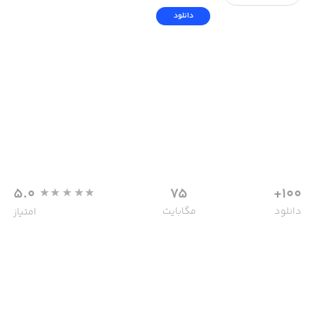
دانلود
5.0
75
100+
دانلود
مگابایت
امتیاز