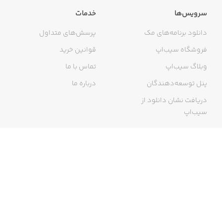
• Ableton Link Kit
سرویس‌ها
خدمات
• MIDI Learn & Host Automation
دانلود برنامه‌های مک
پرسش‌های متداول
• 300 groovy presets by various artists
فروشگاه سیب‌اپ
قوانین خرید
وبلاگ سیب‌اپ
تماس با ما
پنل توسعه‌دهندگان
درباره ما
دریافت نشان دانلود از
سیب‌اپ
گواهی خرید اینترنتی