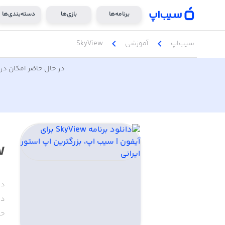
برنامه‌ها
بازی‌ها
دسته‌بندی‌ها
chevron_left
chevron_left
سیب‌اپ
آموزشی
SkyView
در حال حاضر امکان دری
w
دس
دا
حج