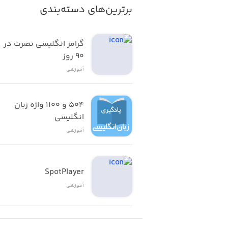
- ویجت اختصاصی برای Home Screen
برترین‌های دسته‌بندی
از این اپلیکیشن می‌توان خصوصاً در زما
نام یک ستاره را به همراه اطلاعاتی از قب
- امکان مشاهده موقعیت ستارگان در گذش
گرامر انگلیسی نصرت در 
اپ حتی قادر است که ایستگاه فضایی با
٩٠ روز
- موسیقی آرامش‌بخش
را به شما معرفی کند. البته تا به اینجا 
آموزشی
کنید. اما در صورتی که حس ماجراجویانه
استفاده کنید.
۵۰۴ و ۱۱۰۰ واژه زبان 
انگلیسی
امکانات برنامه
آموزشی
برای اینکه به صورت دقیق‌تری با این برن
SpotPlayer
آموزشی
قابلیت بررسی اجرام آسمانی