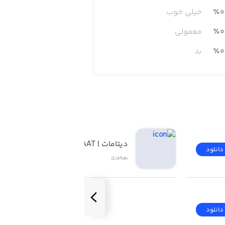
0
٪
خیلی خوب
0
٪
معمولی
0
٪
بد
دیتامات | DATAMAAT
دانلود
دانلود
بهره‌وری
Whether you’re trying to track how 
دانلود