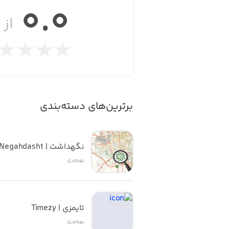
0.0
• Tracking daily/weekly/monthly spending
از ۵
• Budgeting or saving money
• Pain journal
• Symptom tracking
برترین‌های دسته‌بندی
• Mood tracking
• Finding patterns in your life
نگهداشت | Negahdasht
بهره‌وری
 coffee you drank, or whether or not
an help you get where you want to go.
تایمزی | Timezy
بهره‌وری