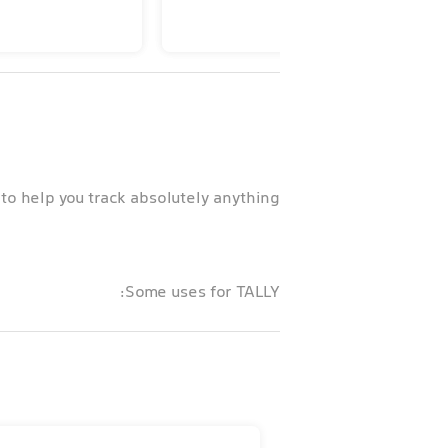
 to help you track absolutely anything.
Some uses for TALLY:
• Tracking habits
• Tracking medications / vitamins
• Daily planner / to-do list