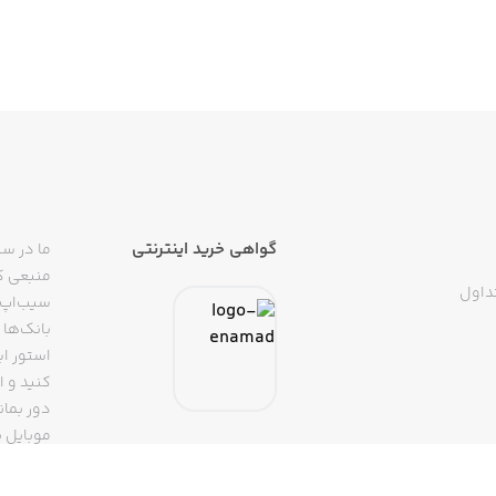
گواهی خرید اینترنتی
ما در سی
منبعی کا
داول
سیب‌اپ م
بانک‌ها 
استور ای
دور بمان
موبایل ب
(روبیکا، 
تپسی، آ