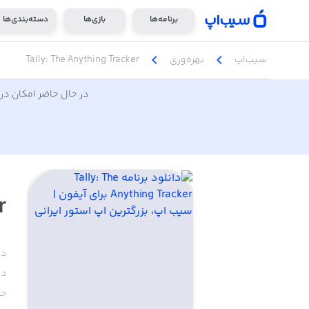
برنامه‌ها
بازی‌ها
دسته‌بندی‌ها
chevron_left
chevron_left
سیب‌اپ
بهره‌وری
Tally: The Anything Tracker
در حال حاضر امکان دری
r
دس
دا
حج