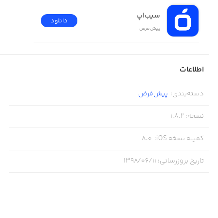
• Find ancient scrolls and special weapons!
سیب‌اپ
دانلود
• Upgrade and customize your hero with tons of gear!
پیش‌فرض
• Battle epic bosses!
• Classic arcade action and crazy combat combos!
اطلاعات
• Retro-perfect music and graphics!
دسته‌بندی
:
پیش‌فرض
نسخه
:
1.8.2
کمینه نسخه iOS
:
8.0
PLEASE NOTE! Kung Fu Z is free to download and play,
تاریخ بروزرسانی
:
۱۳۹۸/۰۶/۱۱
however, some game items can also be purchased for real
money. If you don't want to use this feature, please disable
in-app purchases in your device's settings. Also, under
our Terms of Service and Privacy Policy, you must be at