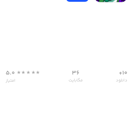
5.0
36
10+
دانلود
مگابایت
امتیاز