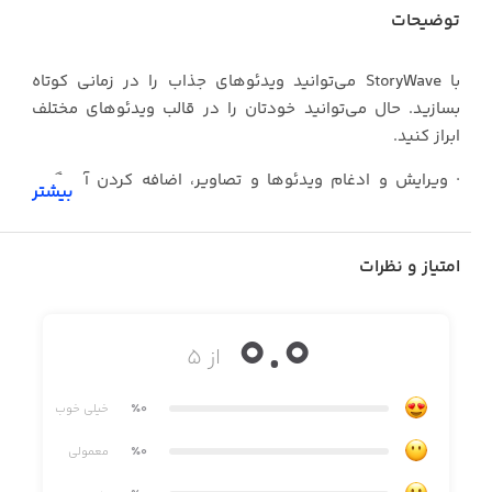
توضیحات
با StoryWave می‌توانید ویدئوهای جذاب را در زمانی کوتاه
بسازید. حال می‌توانید خودتان را در قالب ویدئوهای مختلف
ابراز کنید.
· ویرایش و ادغام ویدئوها و تصاویر، اضافه کردن آهنگ و
بیشتر
افکت‌های مختلف و نمایش متن متحرک
· امکان استفاده از تنظیمات پیش‌فرض یا تغییر تنظیمات
امتیاز و نظرات
· در شبکه‌های اجتماعی معروف شوید
0.0
از جمله ابزارهای StoryWave می‌توان به موارد زیر اشاره کرد:
از ۵
· افکت خش‌دار
٪0
خیلی خوب
· فیلترهای قدیمی
٪0
معمولی
· کنترل تمامی شاخص‌های بصری: کنتراست، روشنایی، نوردهی