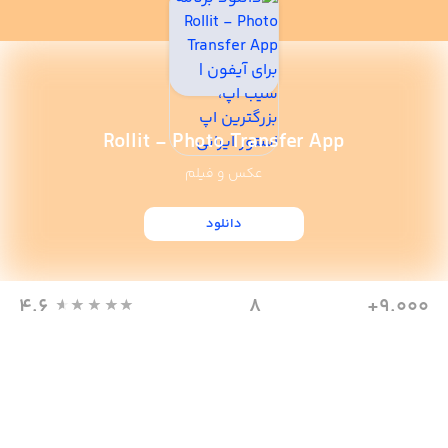
Rollit - Photo Transfer App
عکس و فیلم
دانلود
4.6
8
9,000+
دانلود
مگابایت
امتیاز