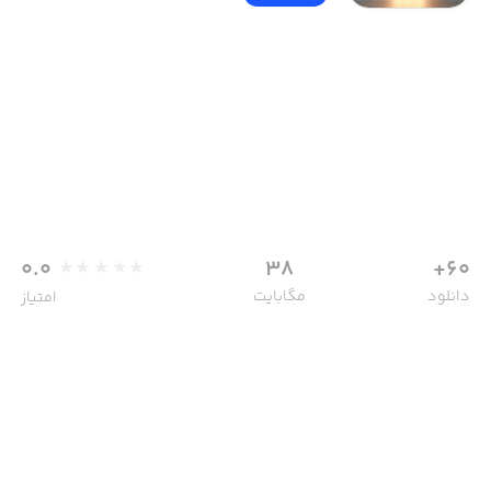
0.0
38
60+
دانلود
مگابایت
امتیاز