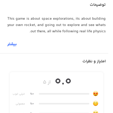
توضیحات
This game is about space explorations, its about building
your own rocket, and going out to explore and see whats
out there, all while following real life physics.
بیشتر
• Realistically scaled universe, with planets up to
hundreds of kilometers in size and millions of kilometers
امتیاز و نظرات
of space between them.
• Realistic orbital mechanics
0.0
از ۵
• Open universe, if you see something in the distance, you
can go there, no limits, no invisible walls.
٪0
خیلی خوب
٪0
معمولی
Current planets: