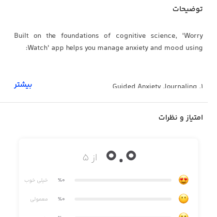
توضیحات
Built on the foundations of cognitive science, 'Worry
Watch' app helps you manage anxiety and mood using:
بیشتر
1. Guided Anxiety Journaling
2. Guided Coping Techniques
امتیاز و نظرات
3. Guided Mood Check-In
0.0
4. Guided Positive Reinforcements
از ۵
٪0
خیلی خوب
Guided anxiety journal helps clear your mind and get a
clarity through a series of simple questions asked in a
٪0
معمولی
structured way: