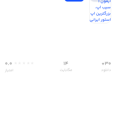
0.0
14
30+
دانلود
مگابایت
امتیاز