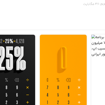
م:
46
مگابایت