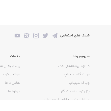
SUPER!BORING
 member-supported. No ads, no data
ake everyday life a little less boring.
شبکه‌های اجتماعی
Plans: https://andy.works/plans
سرویس‌ها
خدمات
Support: https://andy.works/support
دانلود برنامه‌های مک
پرسش‌های مت
فروشگاه سیب‌اپ
قوانین خرید
وبلاگ سیب‌اپ
تماس با ما
پنل توسعه‌دهندگان
درباره ما
دریافت نشان دانلود از سیب‌اپ