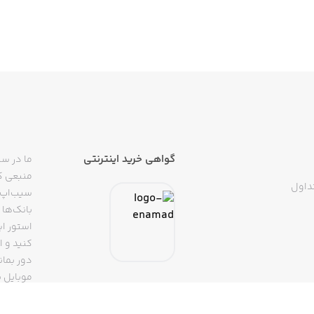
get all 5 Not Boring apps + skins + extras. We are 100%
gathering, no tracking. Just beautiful apps that m
گواهی خرید اینترنتی
ما در سی
منبعی کا
داول
سیب‌اپ م
بانک‌ها 
استور ای
دور بمان
موبایل ب
(روبیکا، 
تپسی، آ