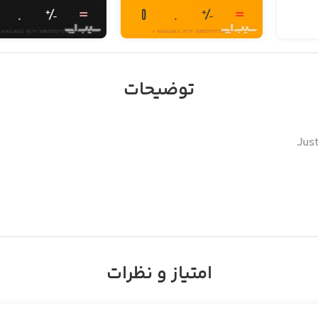
توضیحات
culator. Somewhere along the way, the calculator became ano
that
امتیاز و نظرات