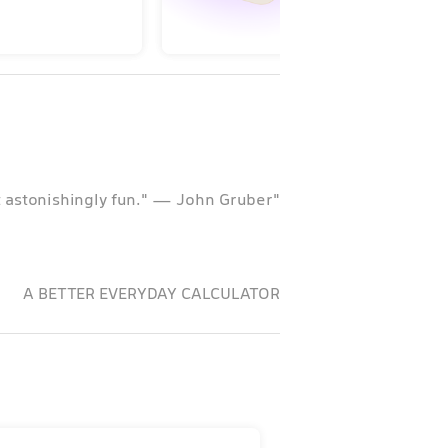
"Just astonishingly fun." — John Gruber
A BETTER EVERYDAY CALCULATOR
ther boring tool. I want a calculator
 reignites that same sense of wonder.