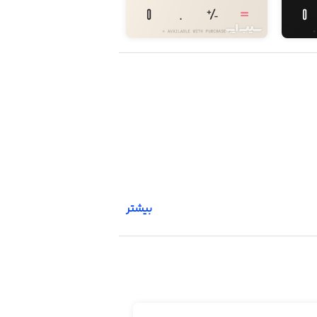
بیشتر
As a kid, I loved playing with a cal