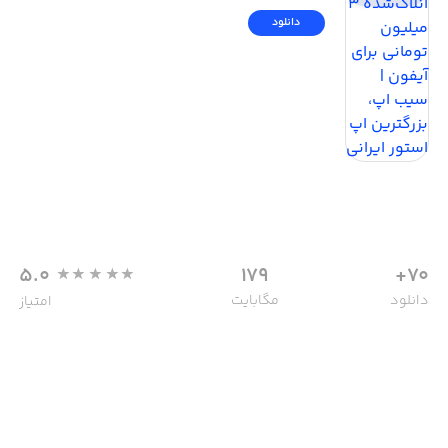
دانلود
5.0
179
70+
دانلود
مگابایت
امتیاز