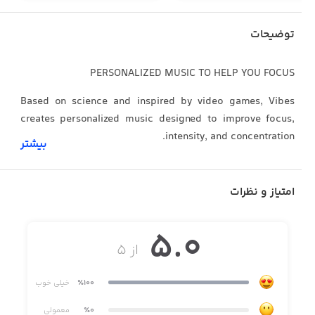
توضیحات
PERSONALIZED MUSIC TO HELP YOU FOCUS
Based on science and inspired by video games, Vibes
creates personalized music designed to improve focus,
intensity, and concentration.
بیشتر
امتیاز و نظرات
SMARTER FOCUS MUSIC
Vibes knows your wake and sleep times and generates
5.0
background music based on your activity throughout the
از ۵
day to help you wake up, focus at work, relax, and sleep
deeper.
٪100
خیلی خوب
٪0
معمولی