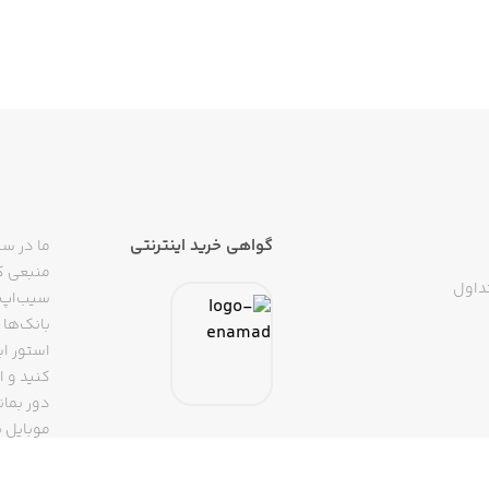
گواهی خرید اینترنتی
ما در سی
منبعی کا
داول
سیب‌اپ م
بانک‌ها 
استور ای
دور بمان
موبایل ب
(روبیکا، 
تپسی، آ