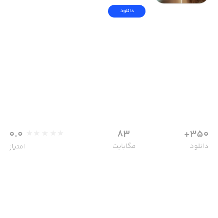
دانلود
0.0
83
350+
دانلود
مگابایت
امتیاز