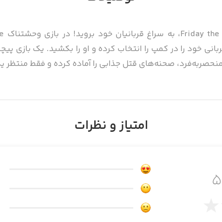
نی خود را در کمپ را انتخاب کرده و او را بکشید. یک بازی پیچی
منحصربه‌فرد، صحنه‌های قتل جذابی را آماده کرده و فقط منتظر ی
در هر مرحله از بازی Friday the 13th: Killer Puzzle شما وارد پازل مختلفی می‌
امتیاز و نظرات
 آن‌ها را بکشید. برای انجام این کار سلاح‌ها و امکانات مختلف
 ضربت باشید تا در دام آن‌ها نیفتید. با کسب امتیازات بیشتر، می
انید به ده‌ها ویدیوی ترسناک دسترسی داشته باشید.