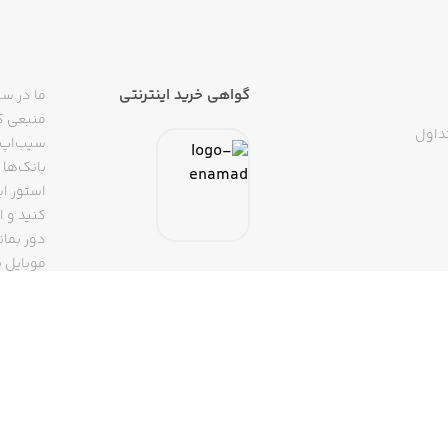
گواهی خرید اینترنتی
ما در سی
منبعی کا
داول
سیب‌اپ م
بانک‌ها 
استور ای
دور بمان
موبایل ب
(روبیکا، 
تپسی، آ
اپلیکیشن
تنها با 
سیب‌اپ، بزرگ‌ترین اپ استور ایرانی