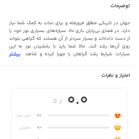
توضیحات
جهان در تاریکی مطلق فرورفته و برای نجات به کمک شما نیاز
دارد. در فضای بی‌پایان بازی ilu، سیاره‌های بسیاری نور خود را
از دست داده‌اند و بسیار سردتر از آن هستند که گیاهی بتواند
روی آن‌ها رشد کند. حالا شما باید با بخشیدن نور به این
سیارات، شرایط رشد گیاهان را مهیا کرده و شاهد برگشت
بیشتر
زندگی به جهان باشید. در این بازی پازلی سرگرم‌کننده با
گرافیکی خیره‌کننده و محیطی جذاب، به حل معماهای
امتیاز و نظرات
چالش‌برانگیز خواهید رفت.
0.0
از ۵
معماهای بازی ilu براساس منطق است. در این بازی باید با پر
کردن خانه‌های تاریک پازل با نور، شبکه برق را روشن کنید. با
٪0
خیلی خوب
پیشرفت در مراحل بازی، با شبکه‌های پیچیده‌تری مواجه
خواهید شد که تعداد خانه‌های تاریک و منابع نور آن‌ها بیشتر و
٪0
معمولی
در حالت گمراه‌کننده‌تری هستند. اگر احساس می‌کنید در حل