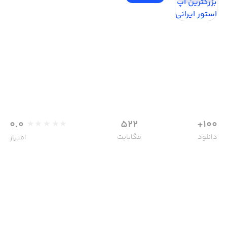
0.0
522
100+
دانلود
مگابایت
امتیاز