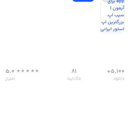
5.0
81
5,100+
دانلود
مگابایت
امتیاز