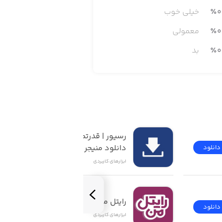
0
٪
خیلی خوب
0
٪
معمولی
0
٪
بد
رسیور | قدرتمندترین 
دانلود منیجر iOS
دانلود
دانلود
ابزار‌های کاربردی
رایتل من | My Rightel
دانلود
دانلود
ابزار‌های کاربردی