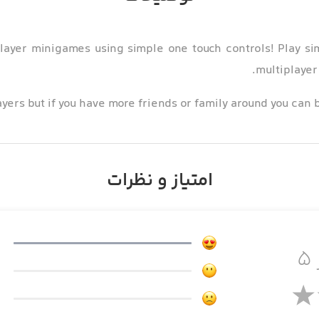
 player minigames using simple one touch controls! Play s
multiplayer
yers but if you have more friends or family around you can ba
You can also play the 4 Pl
امتیاز و نظرات
۵
ur snake by eating stars, but be careful, make sure your h