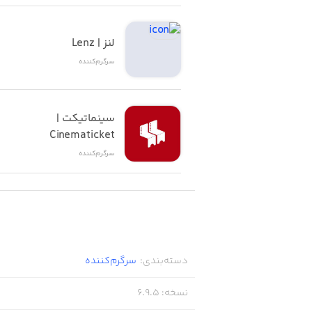
lls and be the first to grab 3 goldfish!
لنز | Lenz
سرگرم‌کننده
Soccer Challenge
s to score a goal in one touch soccer?
سینماتیکت | 
Cinematicket
سرگرم‌کننده
Sumo Wrestling
rena. Don’t get pushed over the line!
دسته‌بندی
:
سرگرم‌کننده
Chicken Run
نسخه
:
6.9.5
ing off the platforms by using gravity.