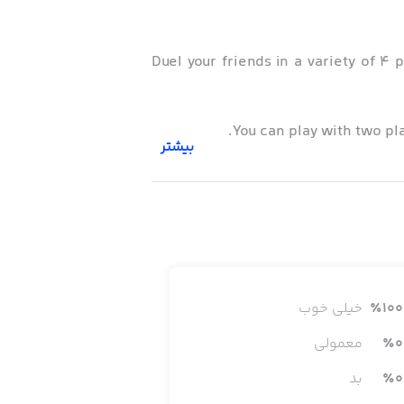
Duel your friends in a variety of 4
You can play with two pla
بیشتر
100
٪
خیلی خوب
0
٪
معمولی
0
٪
بد
Grow yo