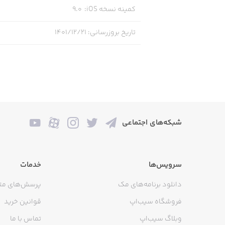
کمینه نسخه iOS
:
9.0
تاریخ بروزرسانی
:
۱۴۰۱/۱۲/۲۱
Rally Drifters
n the sandy tracks to complete 3 laps.
Micro Speed Racers
شبکه‌های اجتماعی
around the corners as fast as you can!
سرویس‌ها
خدمات
Feed the Pigeon
دانلود برنامه‌های مک
پرسش‌های مت
bread crumbs into the pigeon's mouth.
فروشگاه سیب‌اپ
قوانین خرید
وبلاگ سیب‌اپ
تماس با ما