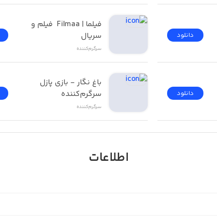
Test your timing ski
فیلما | Filmaa  فیلم و 
سریال
دانلود
سرگرم‌کننده
Who has the soccer skill
باغ نگار - بازی پازل 
سرگرم‌کننده
دانلود
سرگرم‌کننده
Fight your opponent in the sumo wrestling a
اطلاعات
Avoid fall