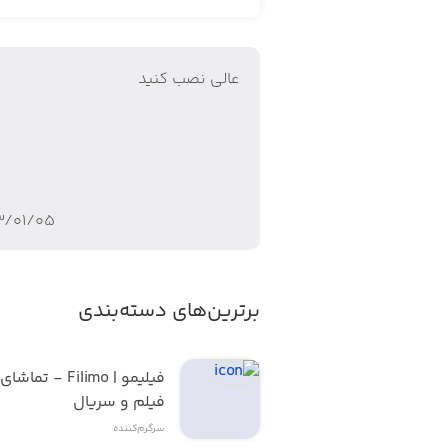
be the last one standing in the arena!
عالی نصب کنید
Skateboard Racing
fast as you can to reach the finishline.
۳/۰۱/۰۵
Tank Battle
برترین‌های دسته‌بندی
e battlefield. Who’s the best shooter?
Grab the Fish
فیلم و سریال
سرگرم‌کننده