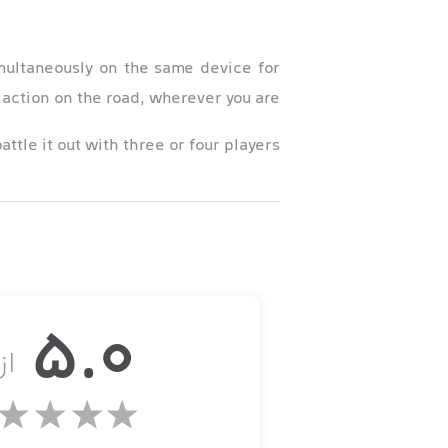
imultaneously on the same device for
 action on the road, wherever you are.
ttle it out with three or four players.
ayer Cup to determine who is the best!
================
30 Minigames to play
5.0
================
از 
Snake Arena
ead doesn't touch an opponent's body.