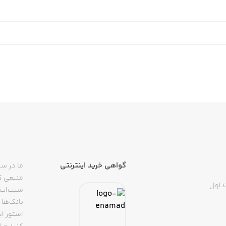
Be the quickest driver o
Avoid obstacles in this formula racing game and go 
گواهی خرید اینترنتی
ما در سی
منبعی کا
داول
سیب‌اپ م
Use your slingshot to shoot 
بانک‌ها 
استور ای