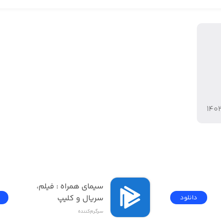
Try to corner your opponent and 
Tap as 
۱۴۰
Duel each other on th
فیلیمو | Filimo - تماشای 
سیمای همراه : فیلم، 
سریال و کلیپ
دانلود
سرگرم‌کننده