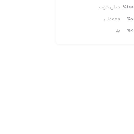
100
٪
خیلی خوب
0
٪
معمولی
0
٪
بد