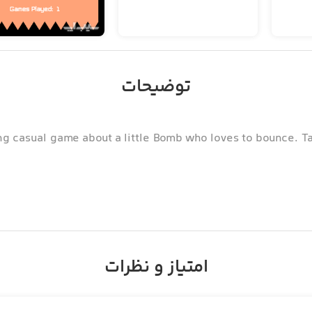
توضیحات
ng casual game about a little Bomb who loves to bounce. T
امتیاز و نظرات
gestions? We would love to hear from you! You