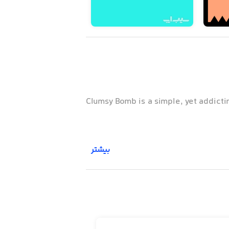
Clumsy Bomb is a simple, yet addicti
بیشتر
Having any problems? Any sug