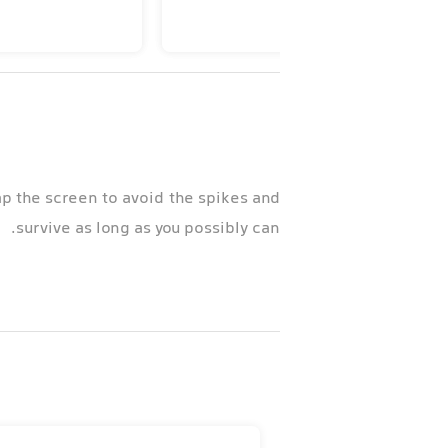
ap the screen to avoid the spikes and
survive as long as you possibly can.
=====
 can reach us at support at -
digitalholecorp@gmail.com