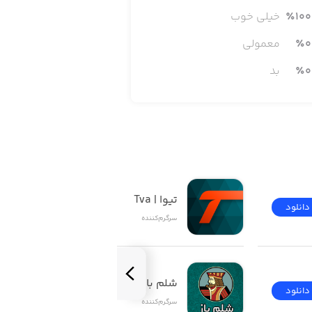
100
٪
خیلی خوب
گیزی از رنگ، نور و سایه می‌شوید؛ همچنین
ه، امکان تغییر مکان و جابجایی آن برای
0
٪
معمولی
ما و رد کردن هر کدام از مراحل را برای
0
٪
بد
تیوا | Tva
دانلود
دانلود
سرگرم‌کننده
شلم باز | ShelemBaz
دانلود
دانلود
سرگرم‌کننده