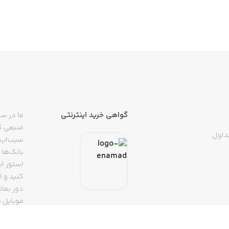
گواهی خرید اینترنتی
ما در سی
منبعی کا
داول
سیب‌اپ م
بانک‌ها 
استور ای
دور بمان
موبایل ب
(روبیکا، 
تپسی، آ