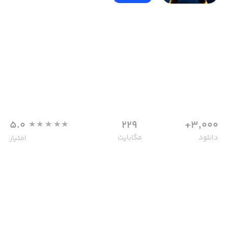
5.0
229
3,000+
دانلود
مگابایت
امتیاز