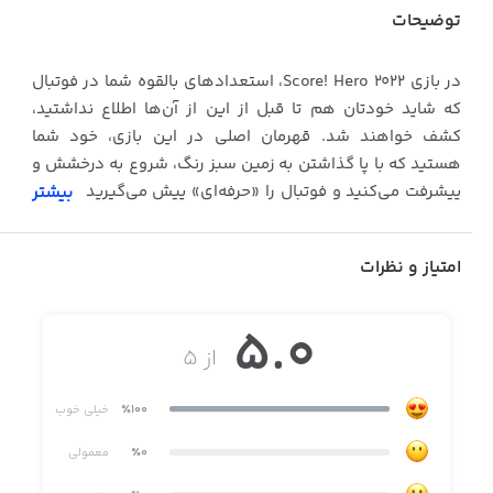
توضیحات
در بازی Score! Hero 2022، استعدادهای بالقوه شما در فوتبال
که شاید خودتان هم تا قبل از این از آن‌ها اطلاع نداشتید،
کشف خواهند شد. قهرمان اصلی در این بازی، خود شما
هستید که با پا گذاشتن به زمین سبز رنگ، شروع به درخشش و
پیشرفت می‌کنید و فوتبال را «حرفه‌ای» پیش می‌گیرید. ضربات
بیشتر
پرسرعت به توپ، پاس‌کاری، شکستن دیوار دفاعی حریف با
انحناهای ظریفی که به توپ می‌دهید و در نهایت گل‌های
امتیاز و نظرات
زیبایی که به ثبت می‌رسانید، در محیطی با گرافیک خیره‌کننده و
انیمیشن‌های با شکوه، از شما یک سوپر استار واقعی در میدان
5.0
بازی می‌سازند.
از ۵
٪100
خیلی خوب
شما در بازی Score! Hero 2022 با وجود کلاب‌ها و لیگ‌های
واقعی و تحت لیسانس رسمی تیم‌ها و با استفاده از کیت‌ها و
٪0
معمولی
نشان‌های معتبر موجود در آن، دقیقا در قلب زمین قرار دارید و