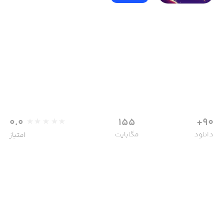
0.0
155
90+
دانلود
مگابایت
امتیاز