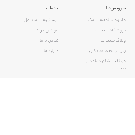
- UPGRADE your weapons and play in CHALLENGING
سرویس‌ها
خدمات
RANKED MATCHES
دانلود برنامه‌های مک
پرسش‌های متداول
فروشگاه سیب‌اپ
قوانین خرید
وبلاگ سیب‌اپ
تماس با ما
JUMP STRAIGHT TO THE FUN
پنل توسعه‌دهندگان
درباره ما
- Optimised to run great on all devices
دریافت نشان دانلود از
سیب‌اپ
- Simple and easy controls built for mobile first - with
multiple layouts to pick from
گواهی خرید اینترنتی
MULTIPLE GAME MODES
- SOLO! Are you a bad enough dude to go alone in the epic
mayhem of free-for-all 32 player matches?