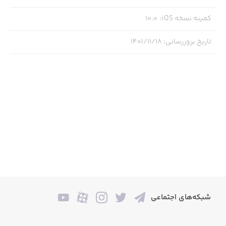
- ONLINE BRAWL with your friends and compete in closed
FRIEND LEADERBOARDS!
کمینه نسخه iOS
:
10.0
- UP TO THREE FRIENDS can play together on the
تاریخ بروزرسانی
:
۱۴۰۱/۱۱/۱۸
battlefields as a DUO or SQUAD team!
FEATURES:
GUN- AND WEAPON-BASED GAMEPLAY
- With BULLET PHYSICS, your minigun can become a
HELICOPTER
- POWERFUL recoil systems for all weapons - and of
course we have ROCKET JUMPS
- Strategic DESTRUCTIBLE 2D BUILDING - helps you
شبکه‌های اجتماعی
escape danger and trap enemies