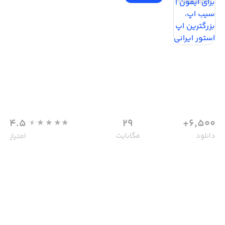
4.5
29
6,500+
دانلود
مگابایت
امتیاز