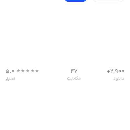
5.0
47
2,900+
دانلود
مگابایت
امتیاز