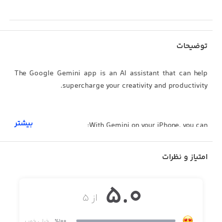
توضیحات
The Google Gemini app is an AI assistant that can help
supercharge your creativity and productivity.
بیشتر
With Gemini on your iPhone, you can:
امتیاز و نظرات
- Go Live with Gemini to brainstorm ideas, simplify
complex topics, and rehearse for important moments.
5.0
Just click on the Gemini Live button in your Gemini app
از ۵
- Connect with your favorite Google apps like Search,
٪100
خیلی خوب