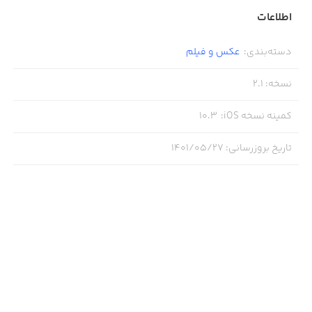
- Social Sharing: Facebook, Twitter, Mail etc.
اطلاعات
- Print or Save Images to your own Library.
دسته‌بندی
:
عکس و فیلم
نسخه
:
2.1
کمینه نسخه iOS
:
10.3
تاریخ بروزرسانی
:
۱۴۰۱/۰۵/۲۷