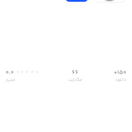
0.0
66
150+
دانلود
مگابایت
امتیاز