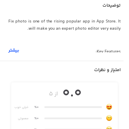
توضیحات
Fix photo is one of the rising popular app in App Store. It
will make you an expert photo editor very easily.
بیشتر
Key Features:
- Full and All-in-one Photo Editor Pack.
امتیاز و نظرات
- An amazing Beautification tools.
0.0
- Use Color Splash feature to make fantastic pictures.
از ۵
- Change your picture resolution to save space in your
phone.
٪0
خیلی خوب
- Resize your photo to share in Social Network.
٪0
معمولی
- Rotate and Flip your image