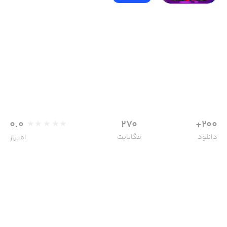
0.0
270
200+
دانلود
مگابایت
امتیاز