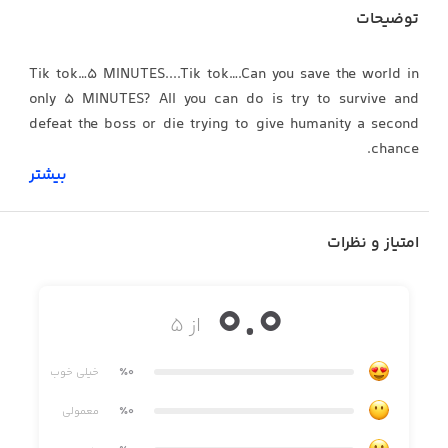
توضیحات
Tik tok…5 MINUTES....Tik tok….Can you save the world in
only 5 MINUTES? All you can do is try to survive and
defeat the boss or die trying to give humanity a second
chance.
بیشتر
Final 5 is a fast-paced, fun shooter, melee, time survival,
adventure, action RPG game with roguelike elements.
امتیاز و نظرات
There’s no place else to run or hide, survival is your only
0.0
goal.
از ۵
٪0
خیلی خوب
Join the action here today!
٪0
معمولی
Discord: https://discord.gg/final5