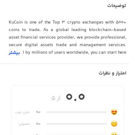
توضیحات
KuCoin is one of the Top 3 crypto exchanges with 500+
coins to trade. As a global leading blockchain-based
asset financial services provider, we provide professional,
secure digital assets trade and management services.
Trusted by millions of users worldwide, you can start here
بیشتر
and buy Bitcoin (BTC), Ethereum (ETH), Litecoin (LTC),
Ripple (XRP), KCS and even some meme coins! We offer
امتیاز و نظرات
the lowest fees in crypto.
0.0
از ۵
Easy To Use Crypto Trading Platform
-Buy Crypto
٪0
خیلی خوب
1.Fast Buy: Buy USDT with VISA and Master card
٪0
معمولی