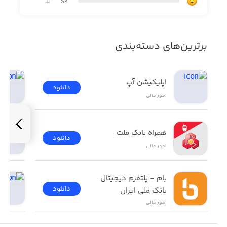
2.P2P: Bank transfer and 20+ options
٪0
بد
3.Third Party: Banxa, Simplex, BTCDirect
برترین‌های دسته‌بندی
-Trade
1.Spot Trading: Trade cryptos with all tools
اپلیکیشن آپ
دانلود
امور ‌مالی
2.Margin Trading: Magnify profits with leverage
3.API: Exclusive privileges for API users
همراه بانک ملت
دانلود
4.Trading Bot: Earn profits without monitoring the market
امور ‌مالی
بام - پلتفرم دیجیتال 
-Derivatives
دانلود
بانک ملی ایران
1.Futures Lite: Simple to start, fast future trade
امور ‌مالی
2.Futures PRO: Full trading tools, support up to 100x