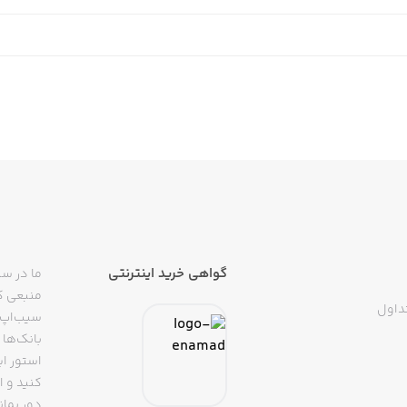
گواهی خرید اینترنتی
ما در سی
منبعی کا
داول
سیب‌اپ م
بانک‌ها 
استور ای
دور بمان