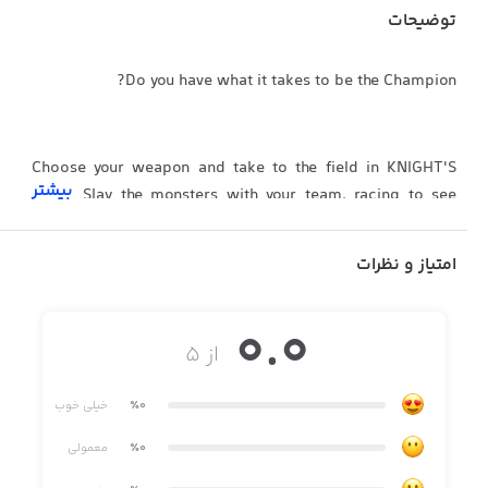
توضیحات
Do you have what it takes to be the Champion?
Choose your weapon and take to the field in KNIGHT'S
بیشتر
EDGE! Slay the monsters with your team, racing to see
who will come out on top. Do you have what it takes?
امتیاز و نظرات
GAME ON
0.0
از ۵
Compete against the other team in quick 3v3 multiplayer
matches, racing to see who can defeat the monsters first!
٪0
خیلی خوب
Take the battle to the other team to slow them down!
٪0
معمولی
To the quickest goes the spoils! Get loot for your team