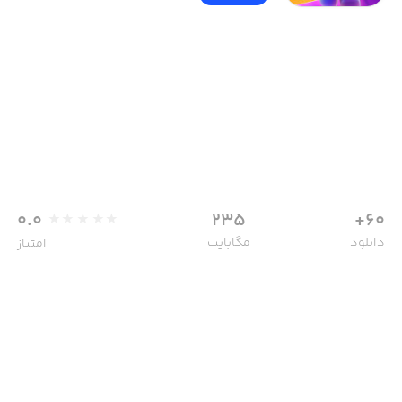
0.0
235
60+
دانلود
مگابایت
امتیاز