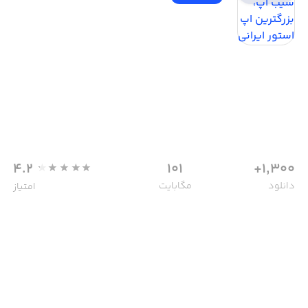
4.2
101
1,300+
دانلود
مگابایت
امتیاز