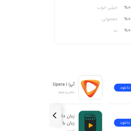
زمان تغییر داده و آن‌ها را فشرده‌سازی کنید. در همین
0
٪
خیلی خوب
بدیل کرده و از آن‌ها با فرمت مورد نیاز
ا مطابق با سیستم نام‌گذاری خود تغییر
0
٪
معمولی
ای Exif هم دسترسی خواهید داشت تا اطلاعات مربوط به تاریخ ثبت، کپی‌رایت،
0
٪
بد
آپرا | Upera
دانلود
دانلود
عکس و فیلم
زبان‌ دات‌ کام | آموزش 
زبان با فیلم
دانلود
دانلود