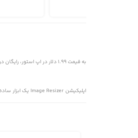
به قیمت ۱.۹۹ دلار در اپ استور، رایگان در سیب‌اپ!
اپلیکیشن Resizer
شما کمک خواهد کرد تا بدون هیچ دردسر
آن‌ها را برای مصارف گوناگون به کار ببرید