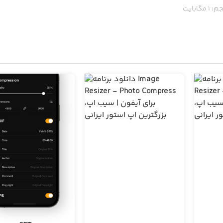
م:
1
مگابایت