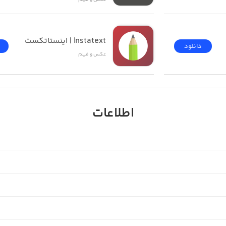
ویر
عکس و فیلم
Instatext | اینستاتکست
دانلود
افیایی و…
عکس و فیلم
اطلاعات