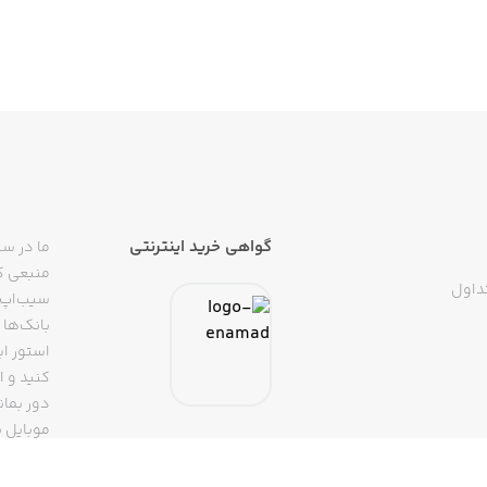
گواهی خرید اینترنتی
ما در سی
منبعی کا
داول
سیب‌اپ م
بانک‌ها 
استور ای
دور بمان
موبایل ب
(روبیکا، 
تپسی، آ