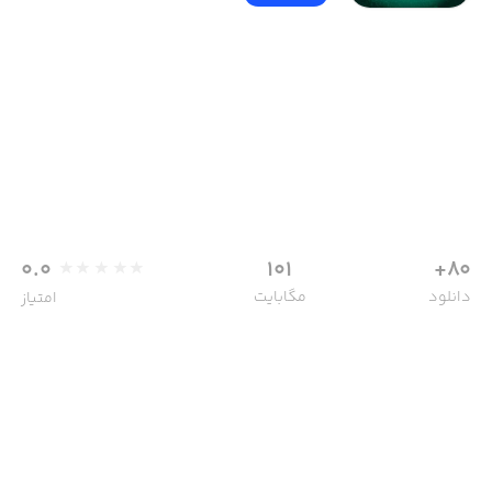
0.0
101
80+
دانلود
مگابایت
امتیاز