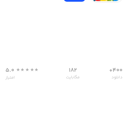
5.0
182
400+
دانلود
مگابایت
امتیاز