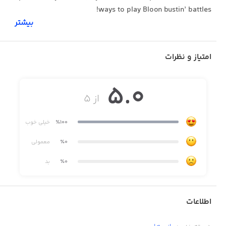
ways to play Bloon bustin’ battles!
بیشتر
2 heroes will enter the arena but only 1 will emerge
امتیاز و نظرات
victorious. Can you reach the fabled Hall of Masters and
claim the ultimate prize?
5.0
از ۵
٪100
خیلی خوب
PvP Tower Defense!
٪0
معمولی
٪0
بد
* Passive defense or all out attack? Choose a style to suit
your play!
اطلاعات
* All new lineup of maps containing dynamic elements.