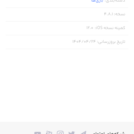
دسته‌بندی
:
بازی‌ها
* Go head to head in realtime battles against a real world
opponent.
نسخه
:
4.8.1
کمینه نسخه iOS
:
12.0
Lock and Load!
تاریخ بروزرسانی
:
۱۴۰۴/۰۴/۲۴
* Choose one of the epic Heroes or Alts each with unique
abilities.
* Build a loadout from 22 monkey towers with 3 upgrade
paths and awesome abilities.
* Optimize your economy with an all new Bloon send
system.
Multiple Ways to Play!