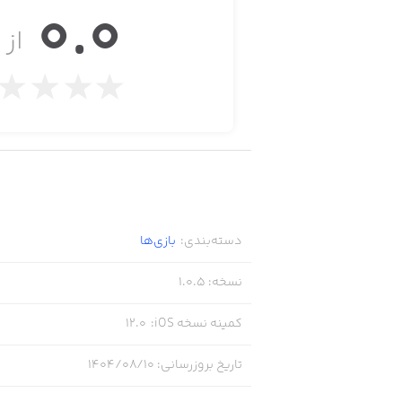
0.0
d equip them onto the comical ducks.
از ۵
panions will go into combat with you.
 the animal farm full of comical ducks!
of the goose from "Goose Goose Duck"
 kind of cute little charm as Among Us!
ery easy. You just have to do 3 things.
دسته‌بندی
:
بازی‌ها
نسخه
:
1.0.5
کمینه نسخه iOS
:
12.0
تاریخ بروزرسانی
:
Enhance missiles!
۱۴۰۴/۰۸/۱۰