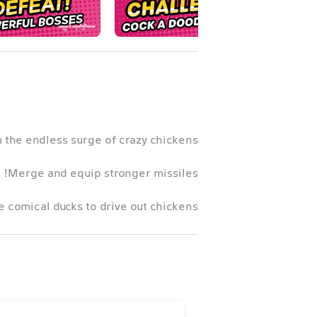
 the endless surge of crazy chickens!
Merge and equip stronger missiles!
e comical ducks to drive out chickens!
Danger has come to the duck farm.
 want your farm of cute, funny ducks.
nd defend with the farm as the base.