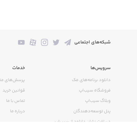
Powerful missiles can set the stage!
 a stronger missile with a new form!
nto a missile specializing in defense.
شبکه‌های اجتماعی
Obtain companions!
سرویس‌ها
خدمات
to launch missiles more comfortably!
دانلود برنامه‌های مک
پرسش‌های مت
like slow, knockback, stun, and more!
فروشگاه سیب‌اپ
قوانین خرید
وبلاگ سیب‌اپ
تماس با ما
پنل توسعه‌دهندگان
درباره ما
Upgrade!
دریافت نشان دانلود از سیب‌اپ
iles to push back the crazy chickens!