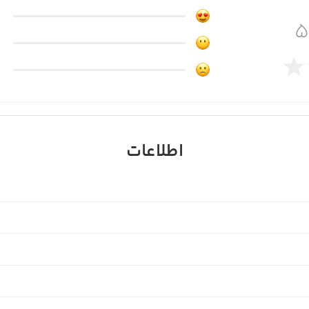
Merge missiles an
Your comical duck com
Help fight to protect
Feel the cuteness 
اطلاعات
It has the
This game is v