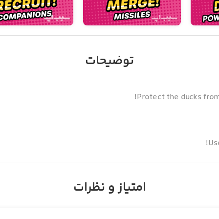
توضیحات
Protect the ducks from
Us
امتیاز و نظرات
Crazy chickens are attacking because they
Merge a