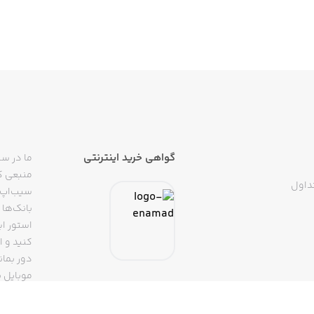
گواهی خرید اینترنتی
ما در سی
منبعی کا
داول
سیب‌اپ م
بانک‌ها 
استور ای
دور بمان
موبایل ب
(روبیکا، 
تپسی، آ