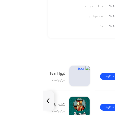
0
٪
خیلی خوب
0
٪
معمولی
0
٪
بد
تیوا | Tva
دانلود
دانلود
سرگرم‌کننده
شلم باز | ShelemBaz
دانلود
دانلود
سرگرم‌کننده