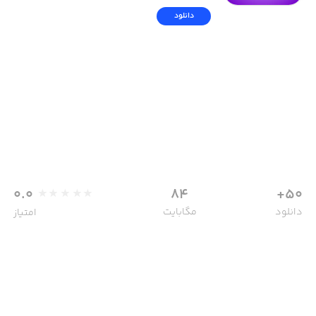
دانلود
0.0
84
50+
دانلود
مگابایت
امتیاز