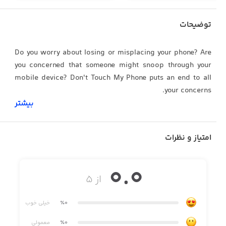
توضیحات
Do you worry about losing or misplacing your phone? Are
you concerned that someone might snoop through your
mobile device? Don't Touch My Phone puts an end to all
your concerns.
بیشتر
Don't Touch My Phone is an app designed to provide a
امتیاز و نظرات
suite of features to protect your phone from unauthorized
access and theft.
0.0
از ۵
Download Don't Touch My Phone now to explore more
٪0
خیلی خوب
features.
٪0
معمولی