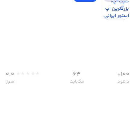
0.0
63
100+
دانلود
مگابایت
امتیاز