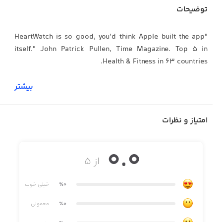
توضیحات
"HeartWatch is so good, you’d think Apple built the app
itself." John Patrick Pullen, Time Magazine. Top 5 in
Health & Fitness in 63 countries.
بیشتر
TOTAL PRIVACY
امتیاز و نظرات
HeartWatch has no user analytics tracking. No advertising
plugins. No 3rd party code. No data upload. Ask your
"free" heart app if they can say the same.
0.0
از ۵
ABOUT HEARTWATCH
٪0
خیلی خوب
٪0
معمولی
HeartWatch is the best way to get a complete picture of
all the health & fitness information captured by your Apple